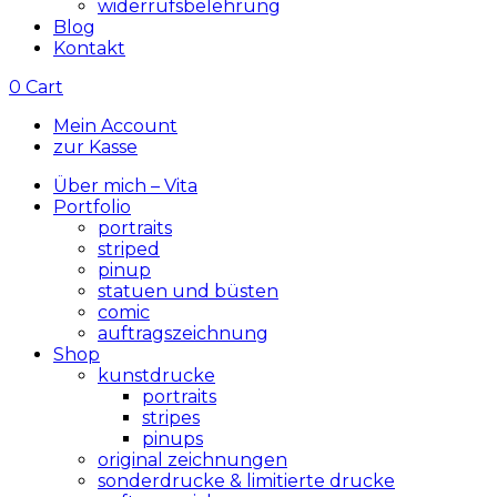
widerrufsbelehrung
Blog
Kontakt
0
Cart
Mein Account
zur Kasse
Über mich – Vita
Portfolio
portraits
striped
pinup
statuen und büsten
comic
auftragszeichnung
Shop
kunstdrucke
portraits
stripes
pinups
original zeichnungen
sonderdrucke & limitierte drucke