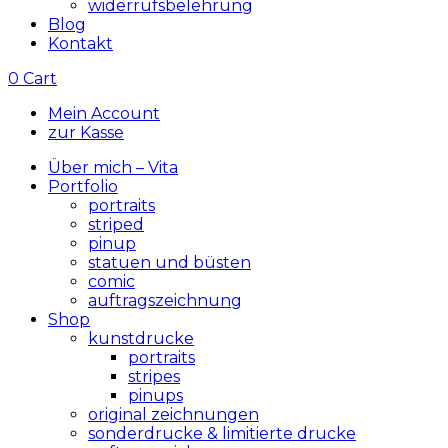
widerrufsbelehrung
Blog
Kontakt
0
Cart
Mein Account
zur Kasse
Über mich – Vita
Portfolio
portraits
striped
pinup
statuen und büsten
comic
auftragszeichnung
Shop
kunstdrucke
portraits
stripes
pinups
original zeichnungen
sonderdrucke & limitierte drucke