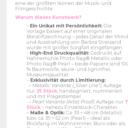
eine der größten Ikonen der Musik- und
Filmgeschichte.
Warum dieses Kunstwerk?
–
Ein Unikat mit Persönlichkeit:
Die
Vorlage basiert auf einer originalen
Bleistiftzeichnung – jedes Detail der Mimi
und Ausstrahlung von Barbra Streisand
wurde mit großer Sorgfalt eingefangen.
–
High-End Druckqualität:
Gedruckt auf
Hahnemühle Photo Rag® Metallic oder
Photo Rag® Pearl – beide Papiere sind 10
% Baumwolle, säure- und ligninfrei,
Museumsqualität.
–
Exklusivität durch Limitierung:
– Metallic Variante („Silver Line“):
Auflage
nur
25 Stück
, handsigniert, nummeriert
und mit Prägestempel.
– Pearl Variante (Artist Proof):
Auflage nur
7
Stück
– nahezu Einzelstück-Charakter.
–
Maße & Optik:
Ca. 33 × 48 cm (Metallic)
bzw. ca. 39 × 52 cm (Pearl) – ideal als
Blickfang im Wohnzimmer, Büro oder als