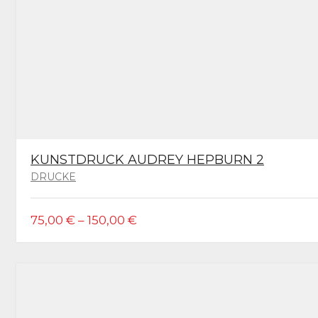
KUNSTDRUCK AUDREY HEPBURN 2
DRUCKE
DIESES
75,00
€
–
150,00
€
PRODUKT
WEIST
MEHRERE
VARIANTEN
AUF.
DIE
OPTIONEN