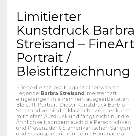
Limitierter
Kunstdruck Barbra
Streisand – FineArt
Portrait /
Bleistiftzeichnung
Erlebe die zeitlose Eleganz einer wahren
Legende:
Barbra Streisand
, meisterhaft
eingefangen in einem fein ausgearbeiteten
Bleistift-Portrait. Dieser Kunstdruck Barbra
Streisand verbindet klassische Zeichenkunst
mit tiefem Ausdruck und fängt nicht nur die
Ähnlichkeit, sondern auch die Persönlichkeit
und Präsenz der US-amerikanischen Sängerin
und Schauspielerin ein – eine Hommage an