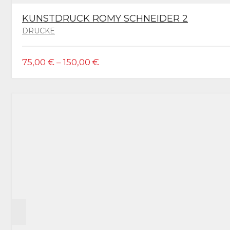
KUNSTDRUCK ROMY SCHNEIDER 2
DRUCKE
DIESES
75,00
€
–
150,00
€
PRODUKT
WEIST
MEHRERE
VARIANTEN
AUF.
DIE
OPTIONEN
KÖNNEN
AUF
DER
PRODUKTSEITE
GEWÄHLT
WERDEN