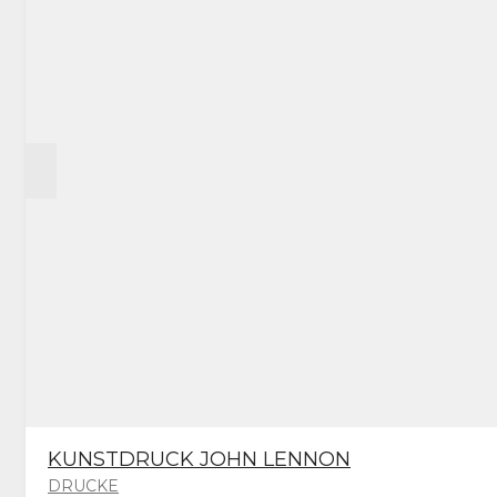
KÖNNEN
AUF
DER
PRODUKTSEITE
GEWÄHLT
WERDEN
KUNSTDRUCK JOHN LENNON
DRUCKE