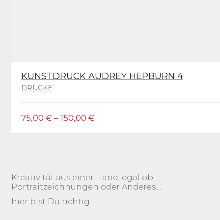
KUNSTDRUCK AUDREY HEPBURN 4
DRUCKE
DIESES
75,00
€
–
150,00
€
PRODUKT
WEIST
MEHRERE
VARIANTEN
AUF.
DIE
Kreativität aus einer Hand, egal ob
OPTIONEN
Portraitzeichnungen oder Anderes…
KÖNNEN
AUF
hier bist Du richtig.
DER
PRODUKTSEITE