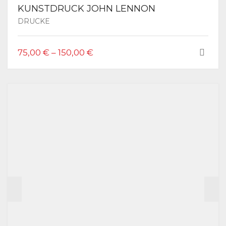
KUNSTDRUCK JOHN LENNON
DRUCKE
DIESES
75,00
€
–
150,00
€
PRODUKT
WEIST
MEHRERE
VARIANTEN
AUF.
DIE
OPTIONEN
KÖNNEN
AUF
DER
PRODUKTSEITE
GEWÄHLT
WERDEN