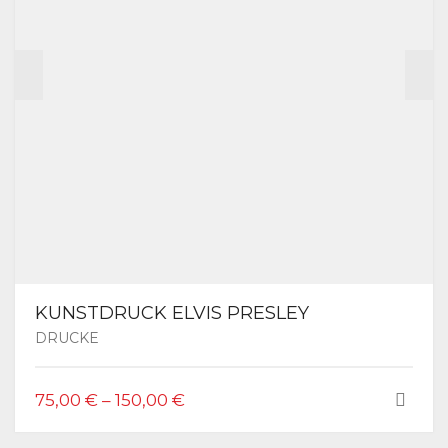
DER
PRODUKTSEITE
GEWÄHLT
WERDEN
KUNSTDRUCK ELVIS PRESLEY
DRUCKE
DIESES
75,00
€
–
150,00
€
PRODUKT
WEIST