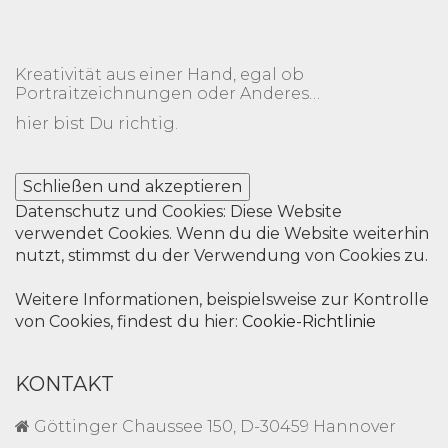
MEHRERE
VARIANTEN
AUF.
Kreativität aus einer Hand, egal ob
DIE
Portraitzeichnungen oder Anderes…
OPTIONEN
hier bist Du richtig.
KÖNNEN
AUF
DER
PRODUKTSEITE
Datenschutz und Cookies: Diese Website
GEWÄHLT
verwendet Cookies. Wenn du die Website weiterhin
WERDEN
nutzt, stimmst du der Verwendung von Cookies zu.
Weitere Informationen, beispielsweise zur Kontrolle
von Cookies, findest du hier:
Cookie-Richtlinie
KONTAKT
Göttinger Chaussee 150, D-30459 Hannover