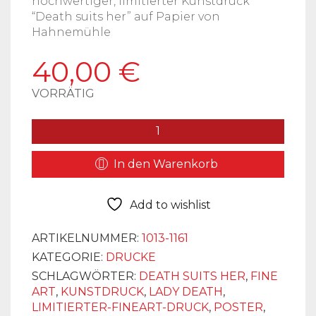
hochwertiger, limitierter Kunstdruck
“Death suits her” auf Papier von
Hahnemühle
40,00
€
VORRÄTIG
KUNSTDRUCK
LIMITIERT
DEATH
In den Warenkorb
SUITS
HER
MENGE
Add to wishlist
ARTIKELNUMMER:
1013-1161
KATEGORIE:
DRUCKE
SCHLAGWÖRTER:
DEATH SUITS HER
,
FINE
ART
,
KUNSTDRUCK
,
LADY DEATH
,
LIMITIERTER-FINEART-DRUCK
,
POSTER
,