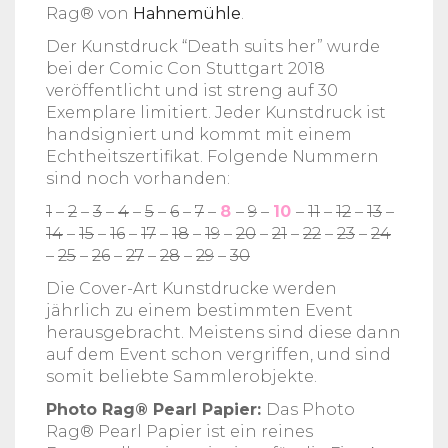
Rag® von
Hahnemühle
.
Der Kunstdruck “Death suits her” wurde
bei der Comic Con Stuttgart 2018
veröffentlicht und ist streng auf 30
Exemplare limitiert. Jeder Kunstdruck ist
handsigniert und kommt mit einem
Echtheitszertifikat. Folgende Nummern
sind noch vorhanden:
1
–
2
–
3
–
4
–
5
–
6
–
7
–
8
–
9
–
10
–
11
–
12
–
13
–
14
–
15
–
16
–
17
–
18
–
19
–
20
–
21
–
22
–
23
–
24
–
25
–
26
–
27
–
28
–
29
–
30
Die Cover-Art Kunstdrucke werden
jährlich zu einem bestimmten Event
herausgebracht. Meistens sind diese dann
auf dem Event schon vergriffen, und sind
somit beliebte Sammlerobjekte.
Photo Rag® Pearl Papier:
Das Photo
Rag® Pearl Papier ist ein reines