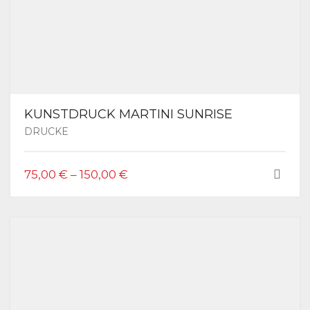
KUNSTDRUCK MARTINI SUNRISE
DRUCKE
DIESES
75,00
€
–
150,00
€
PRODUKT
WEIST
MEHRERE
VARIANTEN
AUF.
DIE
OPTIONEN
KÖNNEN
AUF