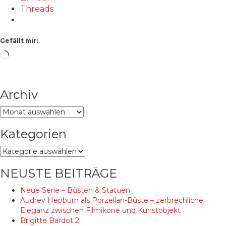
Threads
Gefällt mir:
Wird
geladen …
Archiv
Archiv
Kategorien
Kategorien
NEUSTE BEITRÄGE
Neue Serie – Büsten & Statuen
Audrey Hepburn als Porzellan-Büste – zerbrechliche
Eleganz zwischen Filmikone und Kunstobjekt
Brigitte Bardot 2