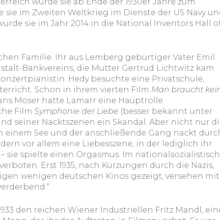
terreich wurde sie ab Ende der 1930er Jahre zum
ie sie im Zweiten Weltkrieg im Dienste der US Navy u
urde sie im Jahr 2014 in die National Inventors Hall o
hen Familie. Ihr aus Lemberg gebürtiger Vater Emil
nstalt-Bankvereins, die Mutter Gertrud Lichtwitz kam
nzertpianistin. Hedy besuchte eine Privatschule,
nterricht. Schon in ihrem vierten Film
Man braucht kei
ns Moser hatte Lamarr eine Hauptrolle.
che Film
Symphonie der Liebe
(besser bekannt unter
und seiner Nacktszenen ein Skandal. Aber nicht nur d
in einem See und der anschließende Gang nackt durc
ern vor allem eine Liebesszene, in der lediglich ihr
 – sie spielte einen Orgasmus. Im nationalsozialistisc
erboten. Erst 1935, nach Kürzungen durch die Nazis,
nigen wenigen deutschen Kinos gezeigt, versehen mit
verderbend.“
933 den reichen Wiener Industriellen Fritz Mandl, ei