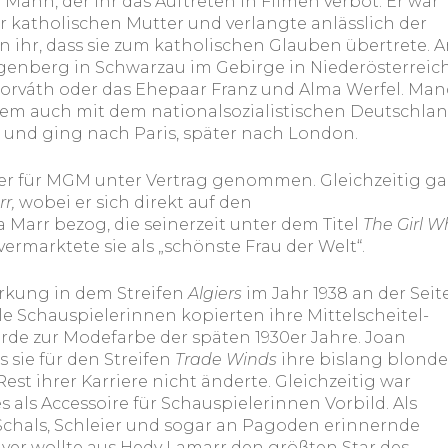
Mann, der ihr das Auftreten in Filmen verbot. Er war
r katholischen Mutter und verlangte anlässlich der
on ihr, dass sie zum katholischen Glauben übertrete. 
nberg in Schwarzau im Gebirge in Niederösterreich
orváth oder das Ehepaar Franz und Alma Werfel. Man
rem auch mit dem nationalsozialistischen Deutschla
7 und ging nach Paris, später nach London.
yer für MGM unter Vertrag genommen. Gleichzeitig g
r,
wobei er sich direkt auf den
Marr bezog, die seinerzeit unter dem Titel
The Girl W
rmarktete sie als „schönste Frau der Welt“.
irkung in dem Streifen
Algiers
im Jahr 1938 an der Seit
le Schauspielerinnen kopierten ihre Mittelscheitel-
urde zur Modefarbe der späten 1930er Jahre. Joan
s sie für den Streifen
Trade Winds
ihre bislang blond
est ihrer Karriere nicht änderte. Gleichzeitig war
 als Accessoire für Schauspielerinnen Vorbild. Als
chals, Schleier und sogar an Pagoden erinnernde
yer wollte aus Hedy Lamarr den größten Star des