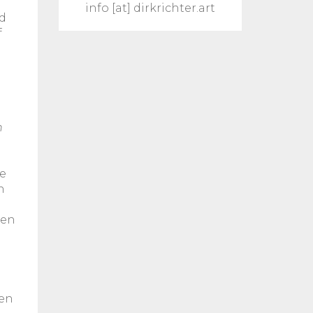
info [at] dirkrichter.art
nd
f
n
ie
h
hen
nen