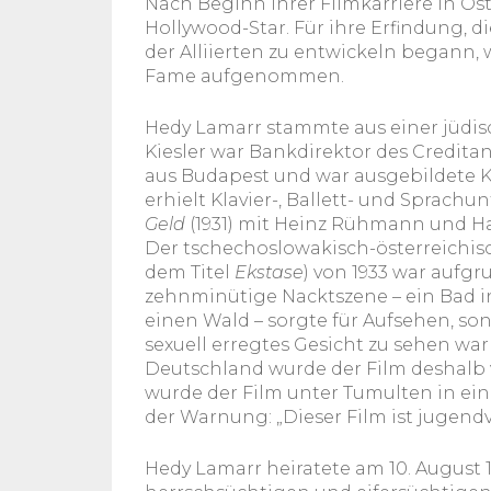
Nach Beginn ihrer Filmkarriere in Ös
Hollywood-Star. Für ihre Erfindung, d
der Alliierten zu entwickeln begann, w
Fame aufgenommen.
Hedy Lamarr stammte aus einer jüdisc
Kiesler war Bankdirektor des Credita
aus Budapest und war ausgebildete Ko
erhielt Klavier-, Ballett- und Sprachu
Geld
(1931) mit Heinz Rühmann und Ha
Der tschechoslowakisch-österreichis
dem Titel
Ekstase
) von 1933 war aufgr
zehnminütige Nacktszene – ein Bad 
einen Wald – sorgte für Aufsehen, sond
sexuell erregtes Gesicht zu sehen war
Deutschland wurde der Film deshalb v
wurde der Film unter Tumulten in ei
der Warnung: „Dieser Film ist jugend
Hedy Lamarr heiratete am 10. August 1