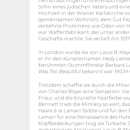
herrschsüchtigen und eifersüchtigen 
Sohn eines jüdischen Vaters und eine
Hochzeit in der Wiener Karlskirche v
gemeinsamen Wohnsitz, dem Gut Fege
verkehrte Prominenz wie Ödön von H
war Waffenfabrikant, der unter ande
Geschäfte machte. Sie verließ ihn 193
In London wurde sie von Louis B. Ma
er ihr den Künstlernamen
Hedy Lamar
berühmten Stummfilmstar Barbara La 
Was Too Beautiful
bekannt war. MGM ve
Trotzdem schaffte sie durch die Mitw
von Charles Boyer eine Sensation. Vie
Frisur, und die brünette Haarfarbe w
Bennett trieb die Mimikry so weit, das
Haare à la Lamarr färbte und für den R
Lamarr für eine Renaissance des Hutes
Kopfbedeckungen trug sie Turbane, S
mehrstöckige Kreationen. Louis B. Ma