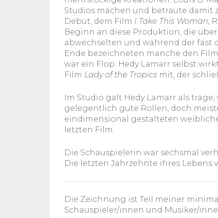
Studios machen und betraute damit z
Debüt, dem Film
I Take This Woman,
R
Beginn an diese Produktion, die über 
abwechselten und während der fast 
Ende bezeichneten manche den Film 
war ein Flop. Hedy Lamarr selbst wi
Film
Lady of the Tropics
mit, der schli
Im Studio galt Hedy Lamarr als träge, 
gelegentlich gute Rollen, doch meiste
eindimensional gestalteten weibliche
letzten Film.
Die Schauspielerin war sechsmal verhe
Die letzten Jahrzehnte ihres Lebens 
Die Zeichnung ist Teil meiner minimal
Schauspieler/innen und Musiker/inne