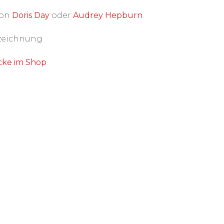
von
Doris Day
oder
Audrey Hepburn
.
lzeichnung
cke im Shop