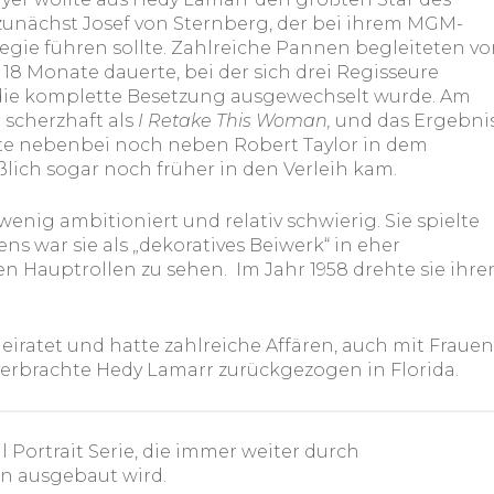
unächst Josef von Sternberg, der bei ihrem MGM-
egie führen sollte. Zahlreiche Pannen begleiteten v
18 Monate dauerte, bei der sich drei Regisseure
die komplette Besetzung ausgewechselt wurde. Am
scherzhaft als
I Retake This Woman,
und das Ergebni
rkte nebenbei noch neben Robert Taylor in dem
eßlich sogar noch früher in den Verleih kam.
wenig ambitioniert und relativ schwierig. Sie spielte
ns war sie als „dekoratives Beiwerk“ in eher
n Hauptrollen zu sehen. Im Jahr 1958 drehte sie ihre
iratet und hatte zahlreiche Affären, auch mit Frauen
verbrachte Hedy Lamarr zurückgezogen in Florida.
 Portrait Serie, die immer weiter durch
n ausgebaut wird.