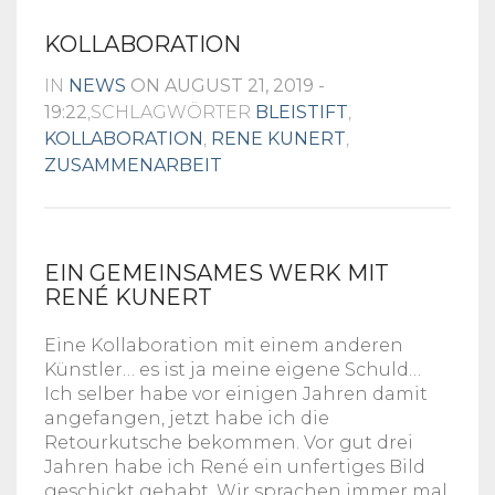
COMIC
AUFTRAGSZEICHNUNG
PINUPS
KOLLABORATION
AUFTRAGSZEICHNUNG
WARENKORB
IN
NEWS
ON AUGUST 21, 2019 -
WIDERRUFSBELEHRUNG
19:22
,SCHLAGWÖRTER
BLEISTIFT
,
KOLLABORATION
,
RENE KUNERT
,
ZUSAMMENARBEIT
EIN GEMEINSAMES WERK MIT
RENÉ KUNERT
Eine Kollaboration mit einem anderen
Künstler… es ist ja meine eigene Schuld…
Ich selber habe vor einigen Jahren damit
angefangen, jetzt habe ich die
Retourkutsche bekommen. Vor gut drei
Jahren habe ich René ein unfertiges Bild
geschickt gehabt. Wir sprachen immer mal