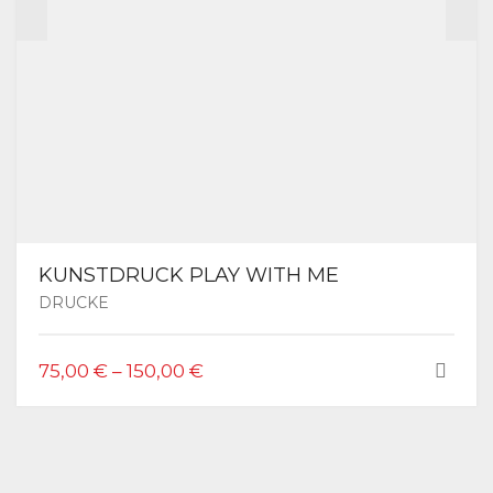
GEWÄHLT
WERDEN
KUNSTDRUCK PLAY WITH ME
DRUCKE
DIESES
75,00
€
–
150,00
€
PRODUKT
WEIST
MEHRERE
VARIANTEN
AUF.