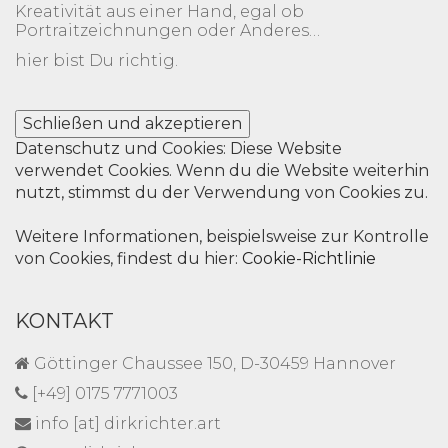
Kreativität aus einer Hand, egal ob
DIE
Portraitzeichnungen oder Anderes…
OPTIONEN
hier bist Du richtig.
KÖNNEN
AUF
DER
PRODUKTSEITE
Datenschutz und Cookies: Diese Website
GEWÄHLT
verwendet Cookies. Wenn du die Website weiterhin
WERDEN
nutzt, stimmst du der Verwendung von Cookies zu.
Weitere Informationen, beispielsweise zur Kontrolle
von Cookies, findest du hier:
Cookie-Richtlinie
KONTAKT
Göttinger Chaussee 150, D-30459 Hannover
[+49] 0175 7771003
info [at] dirkrichter.art