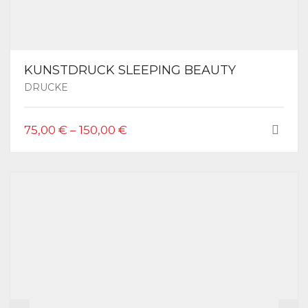
KUNSTDRUCK SLEEPING BEAUTY
DRUCKE
DIESES
75,00
€
–
150,00
€
PRODUKT
WEIST
MEHRERE
VARIANTEN
AUF.
DIE
OPTIONEN
KÖNNEN
AUF
DER
PRODUKTSEITE