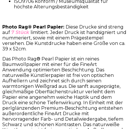
ISO9706 konform / Museumsqualität für
höchste Alterungsbeständigkeit
Photo Rag® Pearl Papier:
Diese Drucke sind streng
auf
7 Stück
limitiert. Jeder Druck ist handsigniert und
nummeriert, sowie mit einem Prägestempel
versehen. Die Kunstdrucke haben eine Größe von ca.
39 x 52cm.
Das Photo Rag® Pearl Papier ist ein reines
Baumwollpapier mit einer für die FineArt
Anwendung optimierten Beschichtung. Das
naturweiße Künstlerpapier ist frei von optischen
Aufhellern und zeichnet sich durch seinen
warmtonigen Weißgrad aus. Die sanft ausgeprägte,
gleichmäßige Oberflächenstruktur verleiht dem
Papier eine angenehm weiche Haptik und dem
Druck eine schöne Tiefenwirkung. In Einheit mit der
perlglänzenden Premium-Beschichtung entstehen
außerordentliche FineArt Drucke mit
hervorragender Farb- und Detailwiedergabe, tiefem
Schwarz und schönen Kontrasten. Das naturweiße