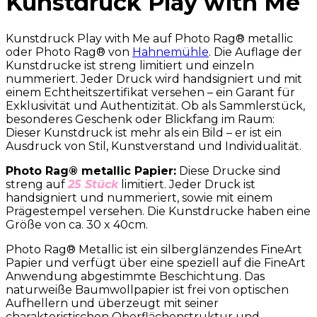
Kunstdruck Play with Me
Kunstdruck Play with Me auf Photo Rag® metallic
oder Photo Rag® von
Hahnemühle
. Die Auflage der
Kunstdrucke ist streng limitiert und einzeln
nummeriert. Jeder Druck wird handsigniert und mit
einem Echtheitszertifikat versehen – ein Garant für
Exklusivität und Authentizität. Ob als Sammlerstück,
besonderes Geschenk oder Blickfang im Raum:
Dieser Kunstdruck ist mehr als ein Bild – er ist ein
Ausdruck von Stil, Kunstverstand und Individualität.
Photo Rag® metallic Papier:
Diese Drucke sind
streng auf
25 Stück
limitiert. Jeder Druck ist
handsigniert und nummeriert, sowie mit einem
Prägestempel versehen. Die Kunstdrucke haben eine
Größe von ca. 30 x 40cm.
Photo Rag® Metallic ist ein silberglänzendes FineArt
Papier und verfügt über eine speziell auf die FineArt
Anwendung abgestimmte Beschichtung. Das
naturweiße Baumwollpapier ist frei von optischen
Aufhellern und überzeugt mit seiner
charakteristischen Oberflächenstruktur und