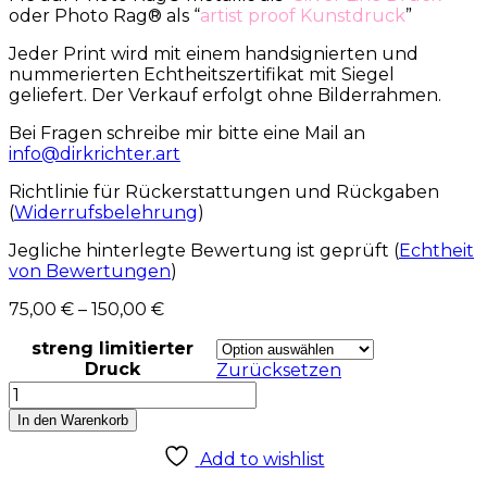
oder Photo Rag® als “
artist proof Kunstdruck
”
Jeder Print wird mit einem handsignierten und
nummerierten Echtheitszertifikat mit Siegel
geliefert. Der Verkauf erfolgt ohne Bilderrahmen.
Bei Fragen schreibe mir bitte eine Mail an
info@dirkrichter.art
Richtlinie für Rückerstattungen und Rückgaben
(
Widerrufsbelehrung
)
Jegliche hinterlegte Bewertung ist geprüft (
Echtheit
von Bewertungen
)
75,00
€
–
150,00
€
streng limitierter
Druck
Zurücksetzen
Kunstdruck
Play
In den Warenkorb
with
me
Add to wishlist
Menge