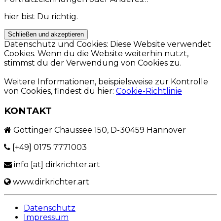
auf.
Die
hier bist Du richtig.
Optionen
können
auf
Datenschutz und Cookies: Diese Website verwendet
der
Cookies. Wenn du die Website weiterhin nutzt,
Produktseite
stimmst du der Verwendung von Cookies zu.
gewählt
werden
Weitere Informationen, beispielsweise zur Kontrolle
von Cookies, findest du hier:
Cookie-Richtlinie
KONTAKT
Göttinger Chaussee 150, D-30459 Hannover
[+49] 0175 7771003
info [at] dirkrichter.art
www.dirkrichter.art
Datenschutz
Impressum