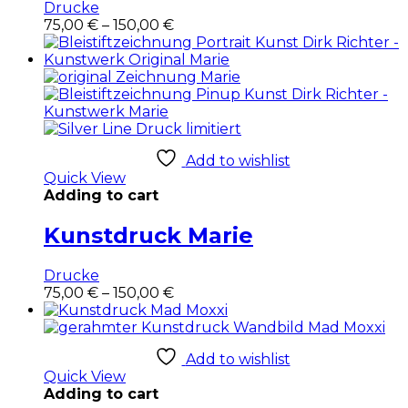
Drucke
Dieses
75,00
€
–
150,00
€
Produkt
weist
mehrere
Varianten
auf.
Die
Optionen
Add to wishlist
können
Quick View
auf
Adding to cart
der
Produktseite
Kunstdruck Marie
gewählt
werden
Drucke
Dieses
75,00
€
–
150,00
€
Produkt
weist
mehrere
Add to wishlist
Varianten
Quick View
auf.
Adding to cart
Die