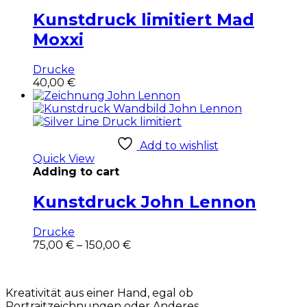
Optionen
Kunstdruck limitiert Mad
können
auf
Moxxi
der
Produktseite
gewählt
Drucke
werden
40,00
€
Add to wishlist
Quick View
Adding to cart
Kunstdruck John Lennon
Drucke
Dieses
75,00
€
–
150,00
€
Produkt
weist
mehrere
Kreativität aus einer Hand, egal ob
Varianten
Portraitzeichnungen oder Anderes…