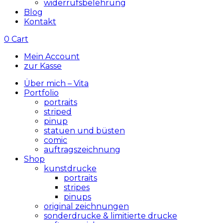
widerrufsbelehrung
Blog
Kontakt
0
Cart
Mein Account
zur Kasse
Über mich – Vita
Portfolio
portraits
striped
pinup
statuen und büsten
comic
auftragszeichnung
Shop
kunstdrucke
portraits
stripes
pinups
original zeichnungen
sonderdrucke & limitierte drucke