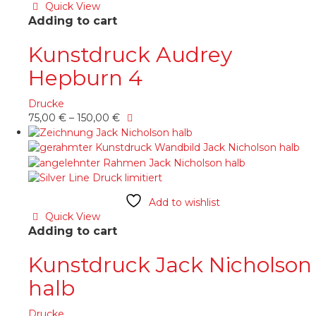
Optionen
Quick View
können
Adding to cart
auf
der
Kunstdruck Audrey
Produktseite
Hepburn 4
gewählt
werden
Drucke
Dieses
75,00
€
–
150,00
€
Produkt
weist
mehrere
Varianten
auf.
Die
Add to wishlist
Optionen
Quick View
können
Adding to cart
auf
der
Kunstdruck Jack Nicholson
Produktseite
halb
gewählt
werden
Drucke