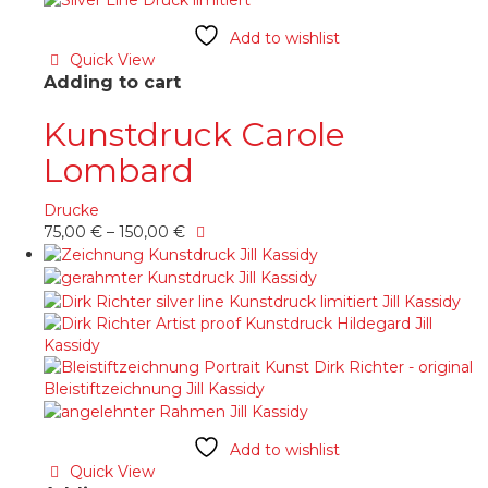
auf.
Die
Add to wishlist
Optionen
Quick View
können
Adding to cart
auf
der
Kunstdruck Carole
Produktseite
Lombard
gewählt
werden
Drucke
Dieses
75,00
€
–
150,00
€
Produkt
weist
mehrere
Varianten
auf.
Die
Optionen
können
auf
der
Add to wishlist
Produktseite
Quick View