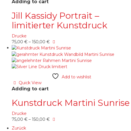
gewählt
Adding to cart
werden
Jill Kassidy Portrait –
limitierter Kunstdruck
Drucke
Dieses
75,00
€
–
150,00
€
Produkt
weist
mehrere
Varianten
auf.
Die
Add to wishlist
Optionen
Quick View
können
Adding to cart
auf
der
Kunstdruck Martini Sunrise
Produktseite
gewählt
Drucke
werden
Dieses
75,00
€
–
150,00
€
Produkt
Zurück
weist