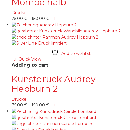
Monroe halb
Produktseite
gewählt
Drucke
werden
Dieses
75,00
€
–
150,00
€
Produkt
weist
mehrere
Varianten
auf.
Die
Add to wishlist
Optionen
Quick View
können
Adding to cart
auf
der
Kunstdruck Audrey
Produktseite
Hepburn 2
gewählt
werden
Drucke
Dieses
75,00
€
–
150,00
€
Produkt
weist
mehrere
Varianten