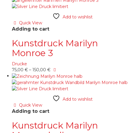
Varianten
auf.
Die
Add to wishlist
Optionen
Quick View
können
Adding to cart
auf
der
Kunstdruck Marilyn
Produktseite
Monroe 3
gewählt
werden
Drucke
Dieses
75,00
€
–
150,00
€
Produkt
weist
mehrere
Varianten
Add to wishlist
auf.
Quick View
Die
Adding to cart
Optionen
können
Kunstdruck Marilyn
auf
der