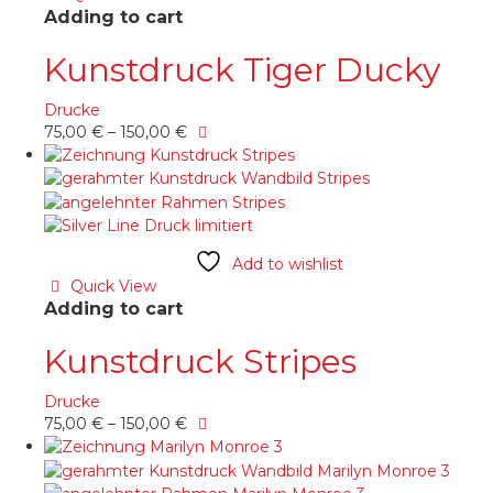
können
Adding to cart
auf
der
Kunstdruck Tiger Ducky
Produktseite
gewählt
Drucke
werden
Dieses
75,00
€
–
150,00
€
Produkt
weist
mehrere
Varianten
auf.
Die
Add to wishlist
Optionen
Quick View
können
Adding to cart
auf
der
Kunstdruck Stripes
Produktseite
gewählt
Drucke
werden
Dieses
75,00
€
–
150,00
€
Produkt
weist
mehrere