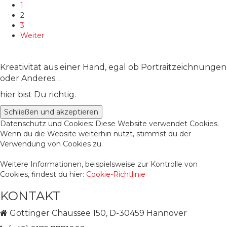
1
mehrere
2
Varianten
3
auf.
Weiter
Die
Optionen
können
Kreativität aus einer Hand, egal ob Portraitzeichnungen
auf
oder Anderes…
der
Produktseite
hier bist Du richtig.
gewählt
werden
Datenschutz und Cookies: Diese Website verwendet Cookies.
Wenn du die Website weiterhin nutzt, stimmst du der
Verwendung von Cookies zu.
Weitere Informationen, beispielsweise zur Kontrolle von
Cookies, findest du hier:
Cookie-Richtlinie
KONTAKT
Göttinger Chaussee 150, D-30459 Hannover