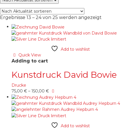
Nach Aktualität sortieren
Nach
Ergebnisse 13 – 24 von 25 werden angezeigt
Aktualität
sortiert
Add to wishlist
Quick View
Adding to cart
Kunstdruck David Bowie
Drucke
Dieses
75,00
€
–
150,00
€
Produkt
weist
mehrere
Varianten
auf.
Die
Add to wishlist