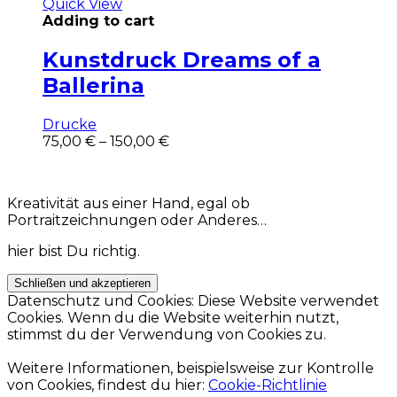
Quick View
Adding to cart
Kunstdruck Dreams of a
Ballerina
Drucke
Dieses
75,00
€
–
150,00
€
Produkt
weist
mehrere
Kreativität aus einer Hand, egal ob
Varianten
Portraitzeichnungen oder Anderes…
auf.
Die
hier bist Du richtig.
Optionen
können
auf
Datenschutz und Cookies: Diese Website verwendet
der
Cookies. Wenn du die Website weiterhin nutzt,
Produktseite
stimmst du der Verwendung von Cookies zu.
gewählt
werden
Weitere Informationen, beispielsweise zur Kontrolle
von Cookies, findest du hier:
Cookie-Richtlinie