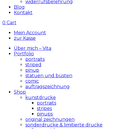
widerrufsbelehrung
Blog
Kontakt
0
Cart
Mein Account
zur Kasse
Über mich – Vita
Portfolio
portraits
striped
pinup
statuen und büsten
comic
auftragszeichnung
Shop
kunstdrucke
portraits
stripes
pinups
original zeichnungen
sonderdrucke & limitierte drucke