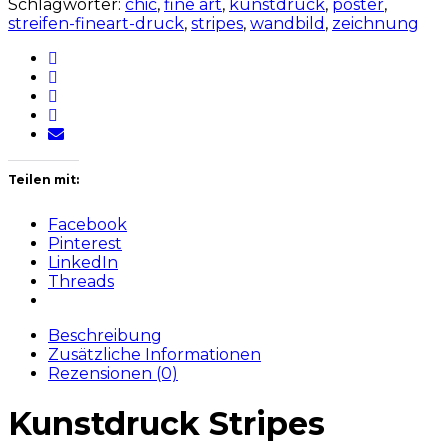
Schlagwörter:
chic
,
fine art
,
kunstdruck
,
poster
,
streifen-fineart-druck
,
stripes
,
wandbild
,
zeichnung
Teilen mit:
Facebook
Pinterest
LinkedIn
Threads
Beschreibung
Zusätzliche Informationen
Rezensionen (0)
Kunstdruck Stripes