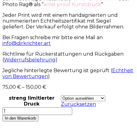
Photo Rag® als “
artist proof Kunstdruck
”
Jeder Print wird mit einem handsignierten und
nummerierten Echtheitszertifikat mit Siegel
geliefert. Der Verkauf erfolgt ohne Bilderrahmen.
Bei Fragen schreibe mir bitte eine Mail an
info@dirkrichter.art
Richtlinie für Rückerstattungen und Rückgaben
(
Widerrufsbelehrung
)
Jegliche hinterlegte Bewertung ist geprüft (
Echtheit
von Bewertungen
)
75,00
€
–
150,00
€
streng limitierter
Druck
Zurücksetzen
Kunstdruck
Stripes
In den Warenkorb
Menge