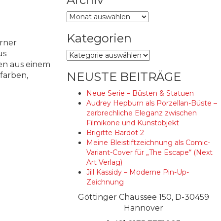
Archiv
Kategorien
rner
us
Kategorien
en aus einem
NEUSTE BEITRÄGE
farben,
Neue Serie – Büsten & Statuen
Audrey Hepburn als Porzellan-Büste –
zerbrechliche Eleganz zwischen
Filmikone und Kunstobjekt
Brigitte Bardot 2
Meine Bleistiftzeichnung als Comic-
Variant-Cover für „The Escape“ (Next
Art Verlag)
Jill Kassidy – Moderne Pin-Up-
Zeichnung
Göttinger Chaussee 150, D-30459
Hannover