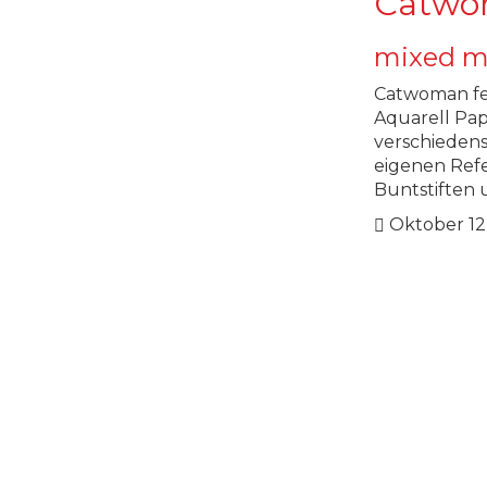
Catwo
mixed m
Catwoman fea
Aquarell Pa
verschiedens
eigenen Refe
Buntstiften 
Oktober 12,