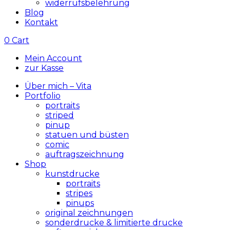
widerrufsbelehrung
Blog
Kontakt
0
Cart
Mein Account
zur Kasse
Über mich – Vita
Portfolio
portraits
striped
pinup
statuen und büsten
comic
auftragszeichnung
Shop
kunstdrucke
portraits
stripes
pinups
original zeichnungen
sonderdrucke & limitierte drucke