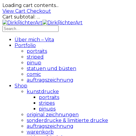
Loading cart contents...
View Cart
Checkout
Cart subtotal:
…
Über mich – Vita
Portfolio
portraits
striped
pinup
statuen und büsten
comic
auftragszeichnung
Shop
kunstdrucke
portraits
stripes
pinups
original zeichnungen
sonderdrucke & limitierte drucke
auftragszeichnung
warenkorb