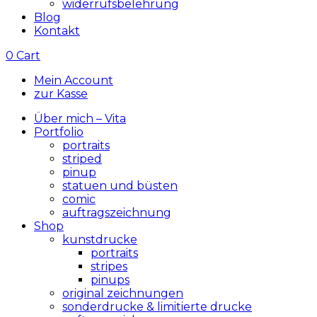
widerrufsbelehrung
Blog
Kontakt
0
Cart
Mein Account
zur Kasse
Über mich – Vita
Portfolio
portraits
striped
pinup
statuen und büsten
comic
auftragszeichnung
Shop
kunstdrucke
portraits
stripes
pinups
original zeichnungen
sonderdrucke & limitierte drucke