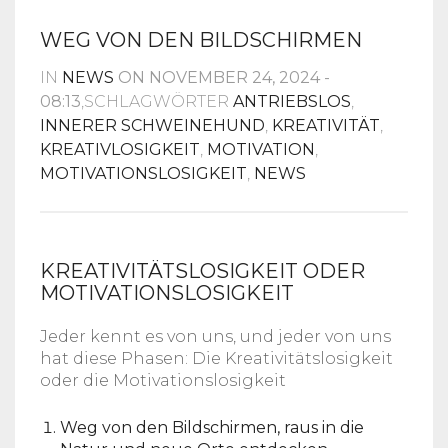
WEG VON DEN BILDSCHIRMEN
IN
NEWS
ON NOVEMBER 24, 2024 -
08:13
,SCHLAGWÖRTER
ANTRIEBSLOS
,
INNERER SCHWEINEHUND
,
KREATIVITÄT
,
KREATIVLOSIGKEIT
,
MOTIVATION
,
MOTIVATIONSLOSIGKEIT
,
NEWS
KREATIVITÄTSLOSIGKEIT ODER
MOTIVATIONSLOSIGKEIT
Jeder kennt es von uns, und jeder von uns
hat diese Phasen: Die Kreativitätslosigkeit
oder die Motivationslosigkeit
Weg von den Bildschirmen, raus in die