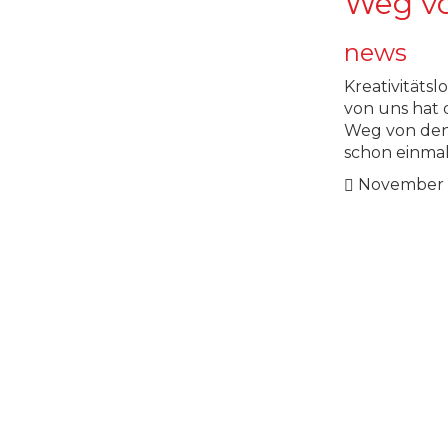
Weg vo
news
Kreativitätsl
von uns hat d
Weg von den 
schon einma
November 