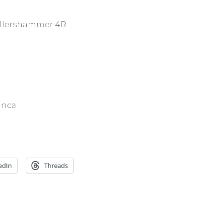
öllershammer 4R
inca
edIn
Threads