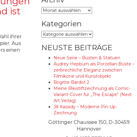
hnungen
d ist
Archiv
Kategorien
Kategorien
ahl ihrer
pier. Aus
NEUSTE BEITRÄGE
rs einen
Neue Serie – Büsten & Statuen
Audrey Hepburn als Porzellan-Büste –
zerbrechliche Eleganz zwischen
Filmikone und Kunstobjekt
Brigitte Bardot 2
Meine Bleistiftzeichnung als Comic-
Variant-Cover für „The Escape“ (Next
Art Verlag)
Jill Kassidy – Moderne Pin-Up-
Zeichnung
Göttinger Chaussee 150, D-30459
Hannover