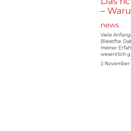
Das ric
– Waru
news
Viele Anfäng
Bleistifte. D
meiner Erfah
wesentlich g
November 0